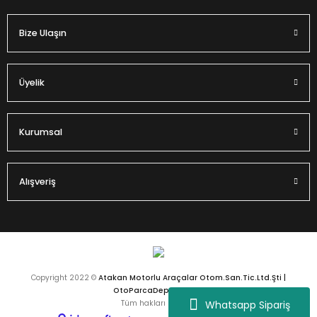
Bize Ulaşın
Gönder
Üyelik
Kurumsal
Alışveriş
Copyright 2022 ©
Atakan Motorlu Araçalar Otom.San.Tic.Ltd.Şti |
OtoParcaDeposu.com
Whatsapp Sipariş
Tüm hakları saklıdır.