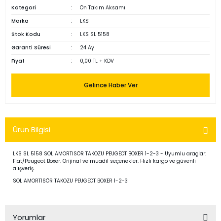
Kategori
Ön Takım Aksamı
Marka
LKS
Stok Kodu
LKS SL 5158
Garanti Süresi
24 Ay
Fiyat
0,00 TL + KDV
Gelince Haber Ver
Ürün Bilgisi
LKS SL 5158 SOL AMORTİSÖR TAKOZU PEUGEOT BOXER 1-2-3 - Uyumlu araçlar:
Fiat/Peugeot Boxer. Orijinal ve muadil seçenekler. Hızlı kargo ve güvenli
alışveriş.
SOL AMORTİSÖR TAKOZU PEUGEOT BOXER 1-2-3
Yorumlar