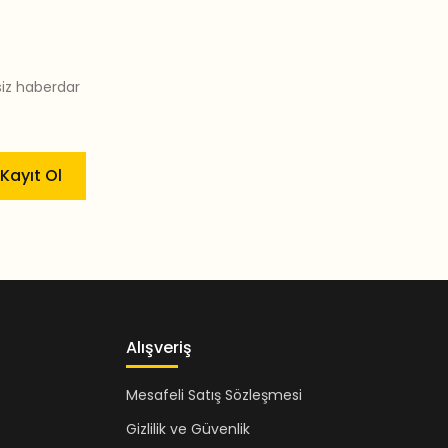
siz haberdar
Kayıt Ol
Alışveriş
Mesafeli Satış Sözleşmesi
Gizlilik ve Güvenlik