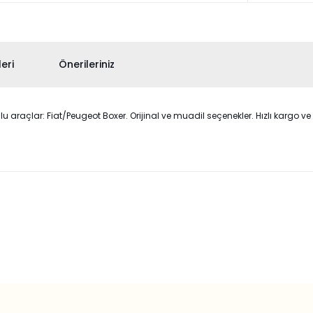
eri
Önerileriniz
çlar: Fiat/Peugeot Boxer. Orijinal ve muadil seçenekler. Hızlı kargo ve g
 konularda yetersiz gördüğünüz noktaları öneri formunu kullanarak taraf
Bu ürüne ilk yorumu siz yapın!
Yorum Yaz