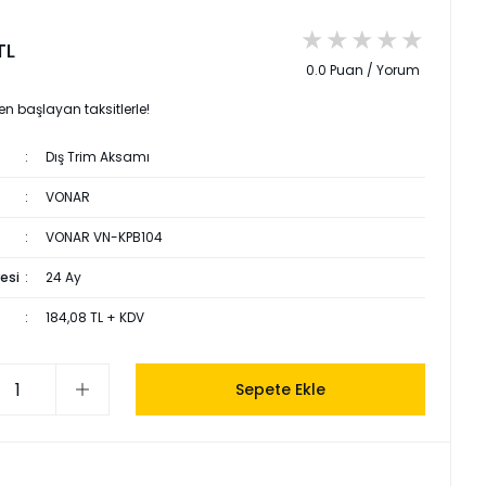
TL
0.0 Puan / Yorum
en başlayan taksitlerle!
Dış Trim Aksamı
VONAR
VONAR VN-KPB104
esi
24 Ay
184,08 TL + KDV
Sepete Ekle