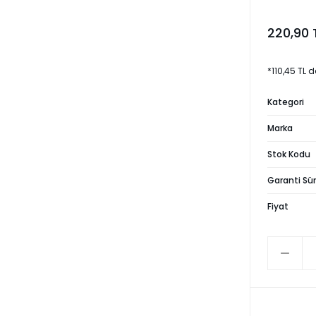
220,90 
*110,45 TL d
Kategori
Marka
Stok Kodu
Garanti Sür
Fiyat