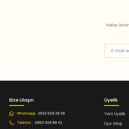
Bu ürüne benzer farklı alternatifler olmalı.
Haber liste
Bize Ulaşın
Üyelik
Whatsapp
0532 509 29 06
Yeni Üyelik
Telefon :
0850 308 88 42
Üye Girişi