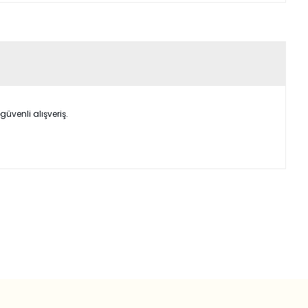
üvenli alışveriş.
ımıza iletebilirsiniz.