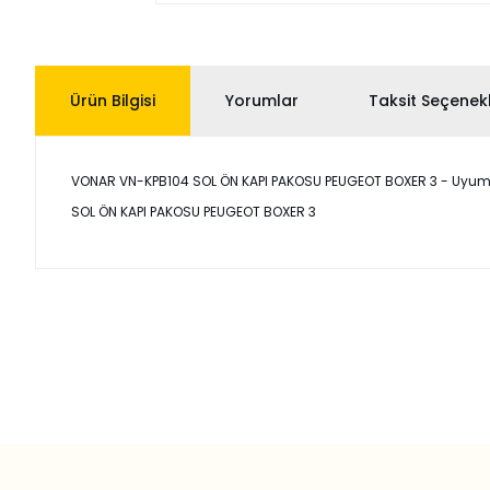
Ürün Bilgisi
Yorumlar
Taksit Seçenekl
VONAR VN-KPB104 SOL ÖN KAPI PAKOSU PEUGEOT BOXER 3 - Uyumlu ara
SOL ÖN KAPI PAKOSU PEUGEOT BOXER 3
Bu ürünün fiyat bilgisi, resim, ürün açıklamalarında ve diğer
Görüş ve önerileriniz için teşekkür ederiz.
Ürün resmi kalitesiz, bozuk veya görüntülenemiyor.
Ürün açıklamasında eksik bilgiler bulunuyor.
Ürün bilgilerinde hatalar bulunuyor.
Ürün fiyatı diğer sitelerden daha pahalı.