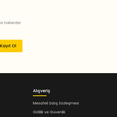
siz haberdar
Kayıt Ol
Alışveriş
Mesafeli Satış Sözleşmesi
Gizlilik ve Güvenlik