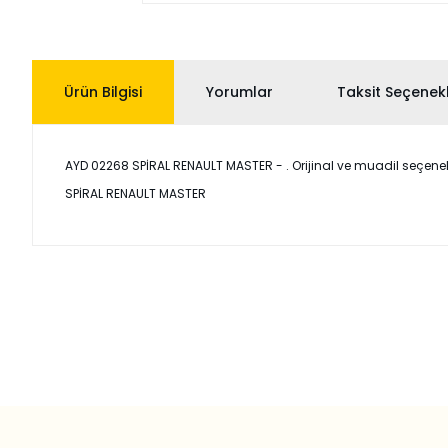
Ürün Bilgisi
Yorumlar
Taksit Seçenekl
AYD 02268 SPİRAL RENAULT MASTER - . Orijinal ve muadil seçenekler
SPİRAL RENAULT MASTER
Bu ürünün fiyat bilgisi, resim, ürün açıklamalarında ve diğer
Görüş ve önerileriniz için teşekkür ederiz.
Ürün resmi kalitesiz, bozuk veya görüntülenemiyor.
Ürün açıklamasında eksik bilgiler bulunuyor.
Ürün bilgilerinde hatalar bulunuyor.
Ürün fiyatı diğer sitelerden daha pahalı.