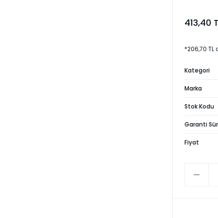
413,40 
*206,70 TL 
Kategori
Marka
Stok Kodu
Garanti Sür
Fiyat