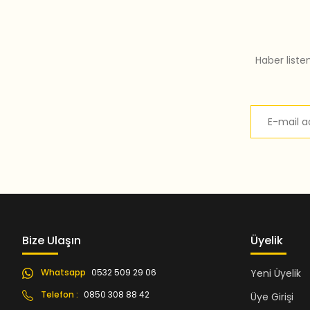
Bu ürüne benzer farklı alternatifler olmalı.
Haber liste
Bize Ulaşın
Üyelik
Whatsapp
0532 509 29 06
Yeni Üyelik
Telefon :
0850 308 88 42
Üye Girişi