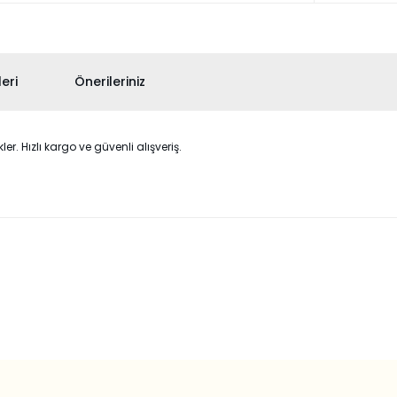
eri
Önerileriniz
. Hızlı kargo ve güvenli alışveriş.
 konularda yetersiz gördüğünüz noktaları öneri formunu kullanarak taraf
Bu ürüne ilk yorumu siz yapın!
Yorum Yaz