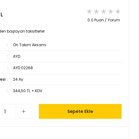
TL
0.0 Puan / Yorum
den başlayan taksitlerle!
Ön Takım Aksamı
AYD
AYD 02268
esi
24 Ay
344,50 TL + KDV
Sepete Ekle