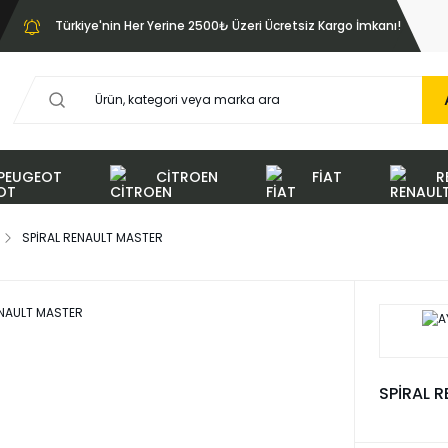
Türkiye'nin Her Yerine 2500₺ Üzeri Ücretsiz Kargo İmkanı!
PEUGEOT
CİTROEN
FİAT
R
SPİRAL RENAULT MASTER
SPİRAL 