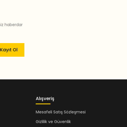
siz haberdar
Kayıt Ol
Alışveriş
Mesafeli Satış Sözleşmesi
Gizlilik ve Güvenlik