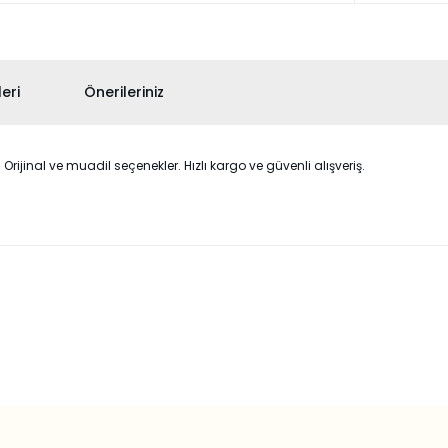
eri
Önerileriniz
jinal ve muadil seçenekler. Hızlı kargo ve güvenli alışveriş.
 konularda yetersiz gördüğünüz noktaları öneri formunu kullanarak taraf
Bu ürüne ilk yorumu siz yapın!
Yorum Yaz