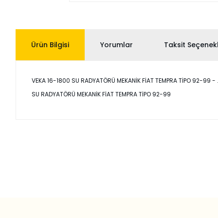
Ürün Bilgisi
Yorumlar
Taksit Seçenekl
VEKA 16-1800 SU RADYATÖRÜ MEKANİK FİAT TEMPRA TİPO 92-99 - . Ori
SU RADYATÖRÜ MEKANİK FİAT TEMPRA TİPO 92-99
Bu ürünün fiyat bilgisi, resim, ürün açıklamalarında ve diğer
Görüş ve önerileriniz için teşekkür ederiz.
Ürün resmi kalitesiz, bozuk veya görüntülenemiyor.
Ürün açıklamasında eksik bilgiler bulunuyor.
Ürün bilgilerinde hatalar bulunuyor.
Ürün fiyatı diğer sitelerden daha pahalı.