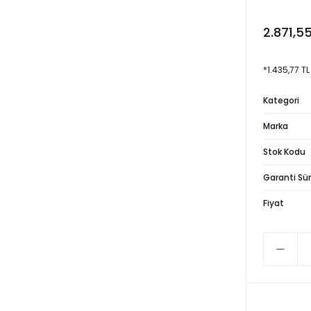
2.871,5
*1.435,77 T
Kategori
Marka
Stok Kodu
Garanti Sür
Fiyat