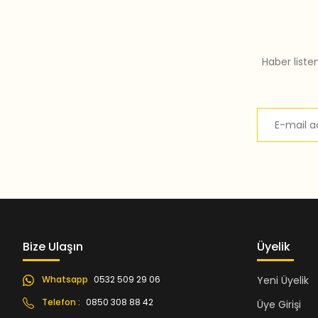
Bu ürüne benzer farklı alternatifler olmalı.
Haber liste
Bize Ulaşın
Üyelik
Whatsapp
0532 509 29 06
Yeni Üyelik
Telefon :
0850 308 88 42
Üye Girişi