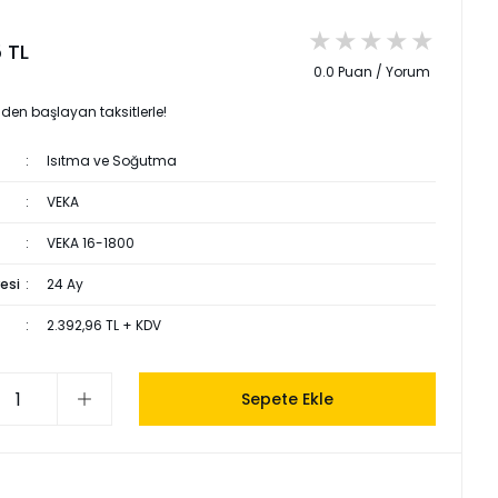
5 TL
0.0 Puan / Yorum
L den başlayan taksitlerle!
Isıtma ve Soğutma
VEKA
VEKA 16-1800
esi
24 Ay
2.392,96 TL + KDV
Sepete Ekle