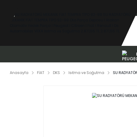
Anasayfa
FİAT
DKS
Isıtma ve Soğutma
SU RADYATÖR