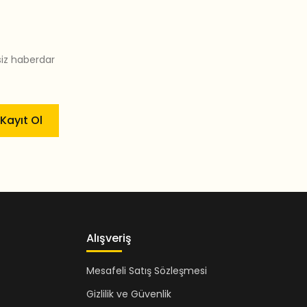
siz haberdar
Kayıt Ol
Alışveriş
Mesafeli Satış Sözleşmesi
Gizlilik ve Güvenlik