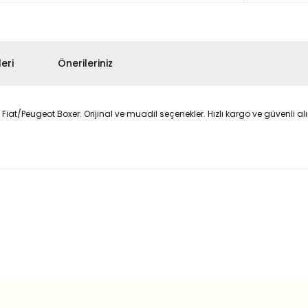
eri
Önerileriniz
t/Peugeot Boxer. Orijinal ve muadil seçenekler. Hızlı kargo ve güvenli alış
 konularda yetersiz gördüğünüz noktaları öneri formunu kullanarak taraf
Bu ürüne ilk yorumu siz yapın!
Yorum Yaz