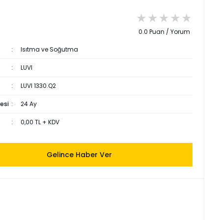
0.0 Puan / Yorum
Isıtma ve Soğutma
LUVI
LUVI 1330.Q2
esi
24 Ay
0,00 TL + KDV
Gelince Haber Ver