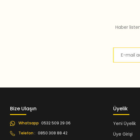
Bu ürüne benzer farklı alternatifler olmalı.
Haber liste
Bize Ulaşın
Üyelik
Whatsapp
0532 509 29 06
Yeni Üyelik
Telefon :
0850 308 88 42
Üye Girişi