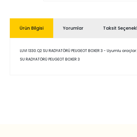
Ürün Bilgisi
Yorumlar
Taksit Seçenekl
LUVI 1330.Q2 SU RADYATÖRÜ PEUGEOT BOXER 3 - Uyumlu araçlar: Fia
SU RADYATÖRÜ PEUGEOT BOXER 3
Bu ürünün fiyat bilgisi, resim, ürün açıklamalarında ve diğer
Görüş ve önerileriniz için teşekkür ederiz.
Ürün resmi kalitesiz, bozuk veya görüntülenemiyor.
Ürün açıklamasında eksik bilgiler bulunuyor.
Ürün bilgilerinde hatalar bulunuyor.
Ürün fiyatı diğer sitelerden daha pahalı.