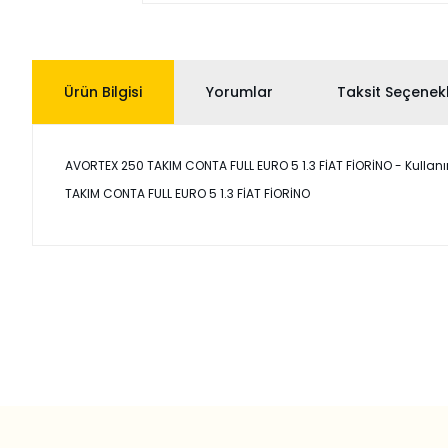
Ürün Bilgisi
Yorumlar
Taksit Seçenekl
AVORTEX 250 TAKIM CONTA FULL EURO 5 1.3 FİAT FİORİNO - Kullanım 
TAKIM CONTA FULL EURO 5 1.3 FİAT FİORİNO
Bu ürünün fiyat bilgisi, resim, ürün açıklamalarında ve diğer
Görüş ve önerileriniz için teşekkür ederiz.
Ürün resmi kalitesiz, bozuk veya görüntülenemiyor.
Ürün açıklamasında eksik bilgiler bulunuyor.
Ürün bilgilerinde hatalar bulunuyor.
Ürün fiyatı diğer sitelerden daha pahalı.