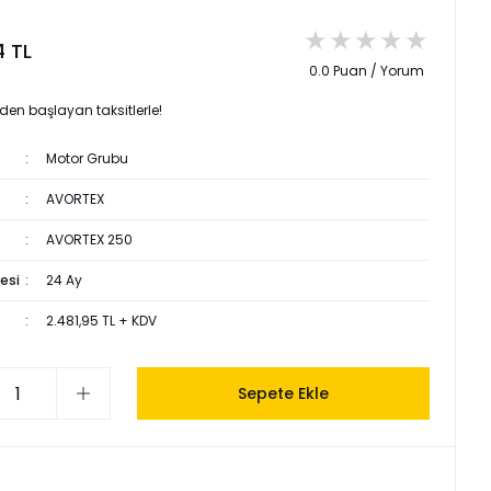
4 TL
0.0 Puan / Yorum
 den başlayan taksitlerle!
Motor Grubu
AVORTEX
AVORTEX 250
esi
24 Ay
2.481,95 TL + KDV
Sepete Ekle