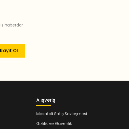
siz haberdar
Kayıt Ol
Alışveriş
Mesafeli Satış Sözleşmesi
Gizlilik ve Güvenlik