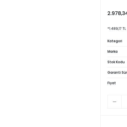
2.978,3
*1.489,17 TL
Kategori
Marka
Stok Kodu
Garanti Sür
Fiyat