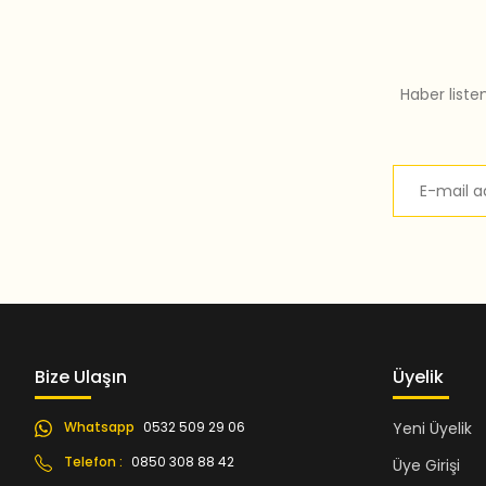
Bu ürüne benzer farklı alternatifler olmalı.
Haber liste
Bize Ulaşın
Üyelik
Whatsapp
0532 509 29 06
Yeni Üyelik
Telefon :
0850 308 88 42
Üye Girişi