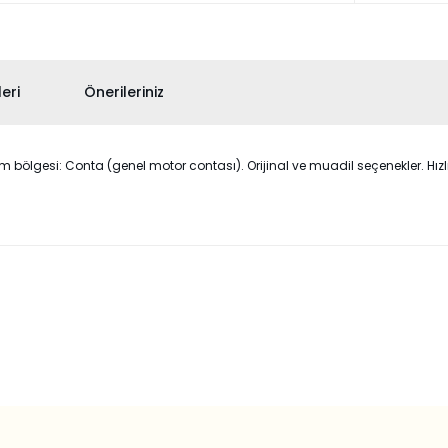
eri
Önerileriniz
bölgesi: Conta (genel motor contası). Orijinal ve muadil seçenekler. Hızlı 
 konularda yetersiz gördüğünüz noktaları öneri formunu kullanarak taraf
Bu ürüne ilk yorumu siz yapın!
Yorum Yaz