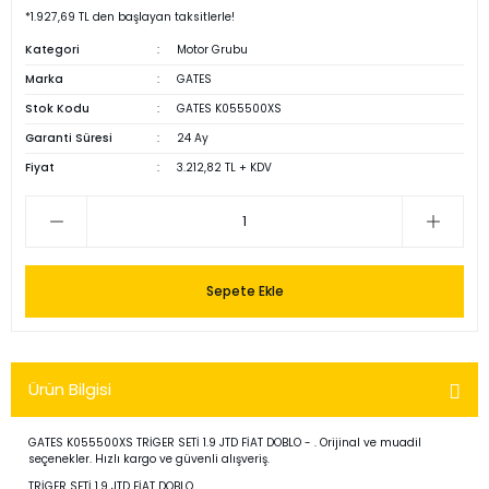
*1.927,69 TL den başlayan taksitlerle!
Kategori
Motor Grubu
Marka
GATES
Stok Kodu
GATES K055500XS
Garanti Süresi
24 Ay
Fiyat
3.212,82 TL + KDV
Sepete Ekle
Ürün Bilgisi
GATES K055500XS TRİGER SETİ 1.9 JTD FİAT DOBLO - . Orijinal ve muadil
seçenekler. Hızlı kargo ve güvenli alışveriş.
TRİGER SETİ 1.9 JTD FİAT DOBLO