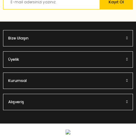
Kayıt Ol
Bu ürüne benzer farklı alternatifler olmalı.
Bize Ulaşın
Gönder
Üyelik
Kurumsal
Alışveriş