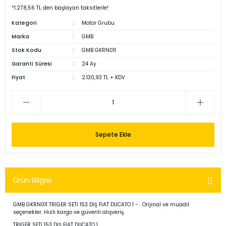
*1.278,56 TL den başlayan taksitlerle!
Kategori
Motor Grubu
Marka
GMB
Stok Kodu
GMB GKRN011
Garanti Süresi
24 Ay
Fiyat
2.130,93 TL + KDV
Sepete Ekle
Ürün Bilgisi
GMB GKRN011 TRİGER SETİ 153 DİŞ FİAT DUCATO 1 - . Orijinal ve muadil
seçenekler. Hızlı kargo ve güvenli alışveriş.
TRİGER SETİ 153 DİŞ FİAT DUCATO 1