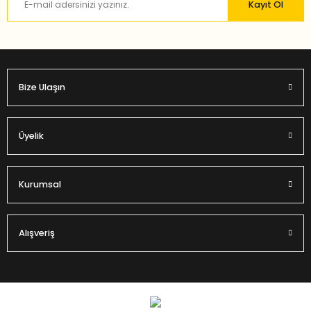
Kayıt Ol
Bu ürüne benzer farklı alternatifler olmalı.
Bize Ulaşın
Gönder
Üyelik
Kurumsal
Alışveriş