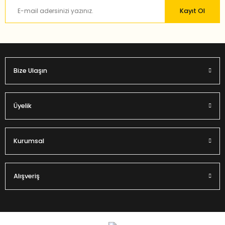
Ürün fiyatı diğer sitelerden daha pahalı.
Kayıt Ol
Bu ürüne benzer farklı alternatifler olmalı.
Bize Ulaşın
Gönder
Üyelik
Kurumsal
Alışveriş