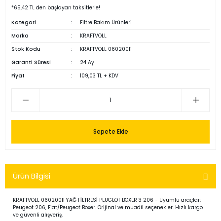
*65,42 TL den başlayan taksitlerle!
Kategori
Filtre Bakım Ürünleri
Marka
KRAFTVOLL
Stok Kodu
KRAFTVOLL 06020011
Garanti Süresi
24 Ay
Fiyat
109,03 TL + KDV
Sepete Ekle
Ürün Bilgisi
KRAFTVOLL 06020011 YAĞ FİLTRESİ PEUGEOT BOXER 3 206 - Uyumlu araçlar:
Peugeot 206, Fiat/Peugeot Boxer. Orijinal ve muadil seçenekler. Hızlı kargo
ve güvenli alışveriş.