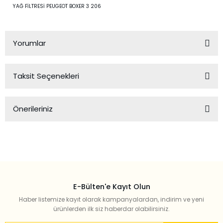
YAĞ FİLTRESİ PEUGEOT BOXER 3 206
Yorumlar
Taksit Seçenekleri
Bu ürüne ilk yorumu siz yapın!
Önerileriniz
Yorum Yaz
Bu ürünün fiyat bilgisi, resim, ürün açıklamalarında ve diğer
konularda yetersiz gördüğünüz noktaları öneri formunu
kullanarak tarafımıza iletebilirsiniz.
Görüş ve önerileriniz için teşekkür ederiz.
E-Bülten'e Kayıt Olun
Ürün resmi kalitesiz, bozuk veya görüntülenemiyor.
Haber listemize kayıt olarak kampanyalardan, indirim ve yeni
Ürün açıklamasında eksik bilgiler bulunuyor.
ürünlerden ilk siz haberdar olabilirsiniz.
Ürün bilgilerinde hatalar bulunuyor.