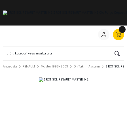
Anasayfa
RENAULT
Master 1998-2003
Ön Takım Aksamı
Z ROT SOL REN