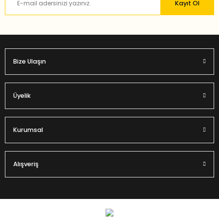
Kayıt Ol
Bu ürüne benzer farklı alternatifler olmalı.
Bize Ulaşın
Gönder
Üyelik
Kurumsal
Alışveriş