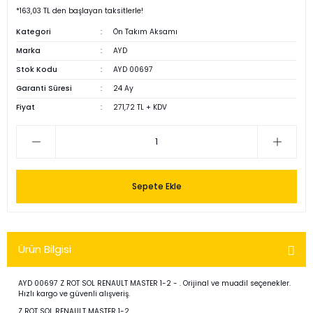
*163,03 TL den başlayan taksitlerle!
Kategori
Ön Takım Aksamı
Marka
AYD
Stok Kodu
AYD 00697
Garanti Süresi
24 Ay
Fiyat
271,72 TL + KDV
Sepete Ekle
Ürün Bilgisi
AYD 00697 Z ROT SOL RENAULT MASTER 1-2 - . Orijinal ve muadil seçenekler.
Hızlı kargo ve güvenli alışveriş.
Z ROT SOL RENAULT MASTER 1-2