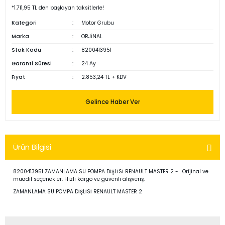
*1.711,95 TL den başlayan taksitlerle!
Kategori
Motor Grubu
Marka
ORJİNAL
Stok Kodu
8200413951
Garanti Süresi
24 Ay
Fiyat
2.853,24 TL + KDV
Gelince Haber Ver
Ürün Bilgisi
8200413951 ZAMANLAMA SU POMPA DİŞLİSİ RENAULT MASTER 2 - . Orijinal ve
muadil seçenekler. Hızlı kargo ve güvenli alışveriş.
ZAMANLAMA SU POMPA DİŞLİSİ RENAULT MASTER 2