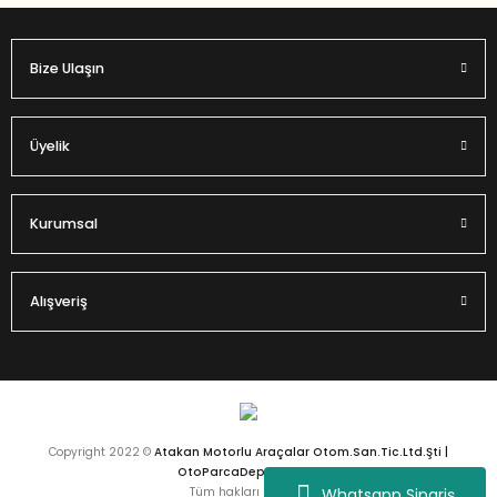
Bize Ulaşın
Gönder
Üyelik
Kurumsal
Alışveriş
Copyright 2022 ©
Atakan Motorlu Araçalar Otom.San.Tic.Ltd.Şti |
OtoParcaDeposu.com
Whatsapp Sipariş
Tüm hakları saklıdır.