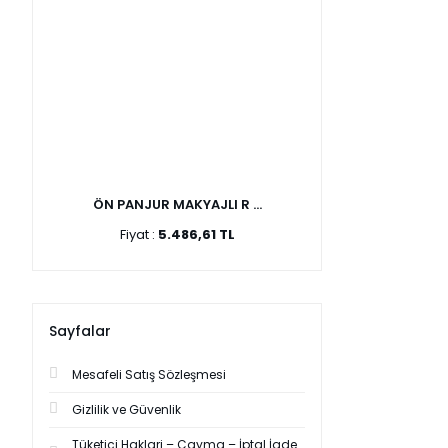
ÖN PANJUR MAKYAJLI R ...
Fiyat :
5.486,61 TL
Sayfalar
Mesafeli Satış Sözleşmesi
Gizlilik ve Güvenlik
Tüketici Haklari – Cayma – İptal İade