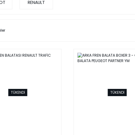
OT
RENAULT
iler
TÜKENDİ
TÜKENDİ