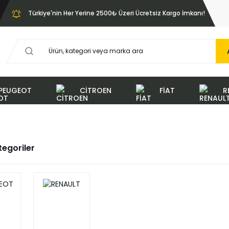
Türkiye'nin Her Yerine 2500₺ Üzeri Ücretsiz Kargo İmkanı!
PEUGEOT
CİTROEN
FİAT
R
ategoriler