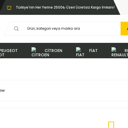
Türkiye'nin Her Yerine 2500₺ Üzeri Ücretsiz Kargo İmkanı!
PEUGEOT
CİTROEN
FİAT
R
iler