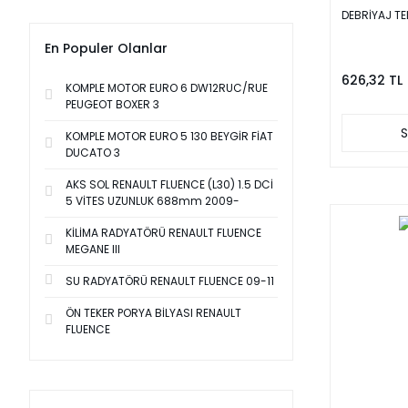
DEBRİYAJ TE
En Populer Olanlar
626,32 TL
KOMPLE MOTOR EURO 6 DW12RUC/RUE
PEUGEOT BOXER 3
S
KOMPLE MOTOR EURO 5 130 BEYGİR FİAT
DUCATO 3
AKS SOL RENAULT FLUENCE (L30) 1.5 DCİ
5 VİTES UZUNLUK 688mm 2009-
KİLİMA RADYATÖRÜ RENAULT FLUENCE
MEGANE III
SU RADYATÖRÜ RENAULT FLUENCE 09-11
ÖN TEKER PORYA BİLYASI RENAULT
FLUENCE