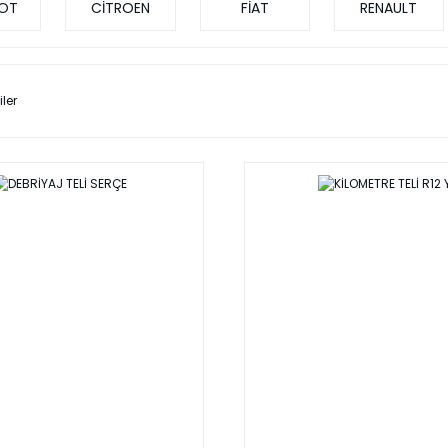
OT
CİTROEN
FİAT
RENAULT
iler