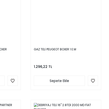
OXER
GAZ TELİ PEUGEOT BOXER 1 E.M
1.296,22 TL
Sepete Ekle