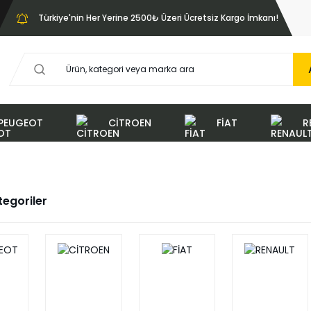
Türkiye'nin Her Yerine 2500₺ Üzeri Ücretsiz Kargo İmkanı!
PEUGEOT
CİTROEN
FİAT
R
ategoriler