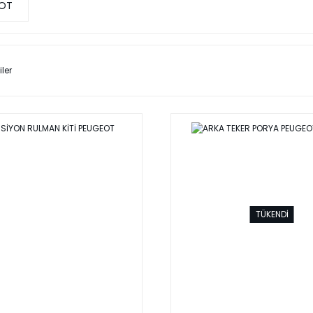
OT
iler
TÜKENDİ