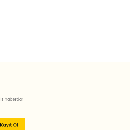
siz haberdar
Kayıt Ol