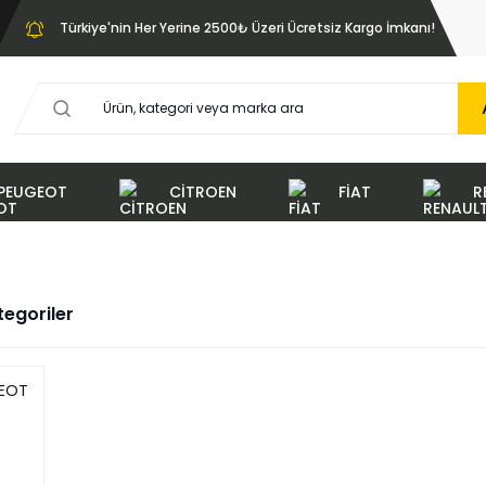
Türkiye'nin Her Yerine 2500₺ Üzeri Ücretsiz Kargo İmkanı!
PEUGEOT
CİTROEN
FİAT
R
ategoriler