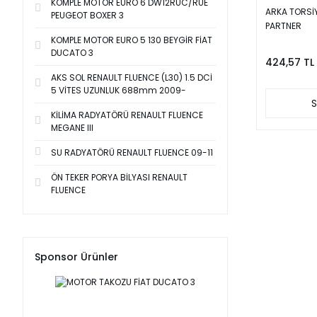
KOMPLE MOTOR EURO 6 DW12RUC/RUE
ARKA TORSİ
PEUGEOT BOXER 3
PARTNER
KOMPLE MOTOR EURO 5 130 BEYGİR FİAT
DUCATO 3
424,57 TL
AKS SOL RENAULT FLUENCE (L30) 1.5 DCİ
5 VİTES UZUNLUK 688mm 2009-
S
KİLİMA RADYATÖRÜ RENAULT FLUENCE
MEGANE III
SU RADYATÖRÜ RENAULT FLUENCE 09-11
ÖN TEKER PORYA BİLYASI RENAULT
FLUENCE
Sponsor Ürünler