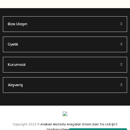
Bize Ulaşın
Üyelik
Kurumsal
Alışveriş
Copyright 2022 ©
Atakan Motorlu Araçalar Otom.San.Tic.Ltd.Şti |
OtoParcaDeposu.com