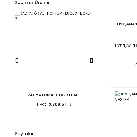
Sponsor Ürünler
DEPO ŞAMAN
1.793,38 T
..
RADYATÖR ALT HORTUM ...
ÖN PANJUR MAKY
Fiyat :
3.209,51 TL
Fiyat :
5.48
Sayfalar