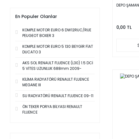
DEPO ŞAMAND
En Populer Olanlar
0,00 TL
KOMPLE MOTOR EURO 6 DW12RUC/RUE
PEUGEOT BOXER 3
KOMPLE MOTOR EURO 5 130 BEYGİR FİAT
DUCATO 3
AKS SOL RENAULT FLUENCE (L30) 1.5 DCİ
5 VİTES UZUNLUK 688mm 2009-
KİLİMA RADYATÖRÜ RENAULT FLUENCE
MEGANE III
SU RADYATÖRÜ RENAULT FLUENCE 09-11
ÖN TEKER PORYA BİLYASI RENAULT
FLUENCE