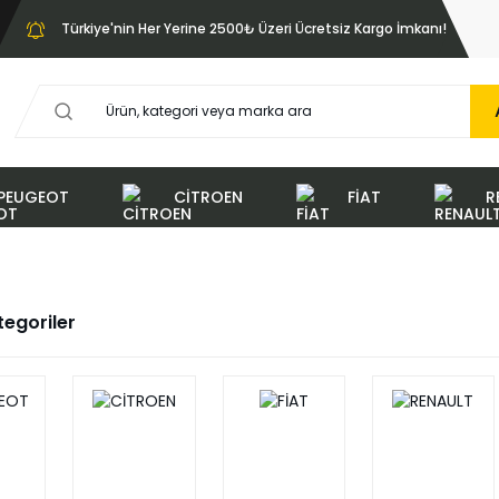
Türkiye'nin Her Yerine 2500₺ Üzeri Ücretsiz Kargo İmkanı!
PEUGEOT
CİTROEN
FİAT
R
ategoriler