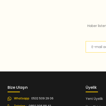
Haber liste
Bize Ulaşın
Üyelik
Whatsapp
0532 509 29 06
Yeni Üyelik
Telefon :
0850 308 88 42