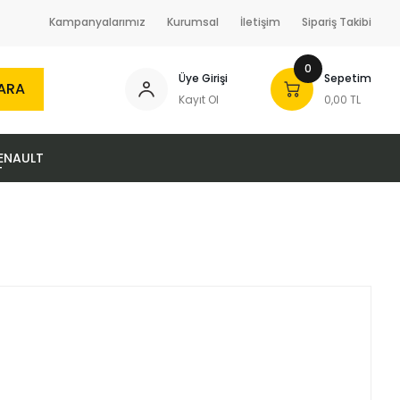
Kampanyalarımız
Kurumsal
İletişim
Sipariş Takibi
0
Üye Girişi
Sepetim
ARA
Kayıt Ol
0,00 TL
ENAULT