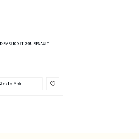
IRASI 100 LT G9U RENAULT
L
Stokta Yok