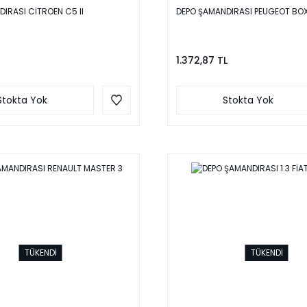
IRASI CİTROEN C5 II
DEPO ŞAMANDIRASI PEUGEOT BOX
1.372,87 TL
Stokta Yok
Stokta Yok
TÜKENDİ
TÜKENDİ