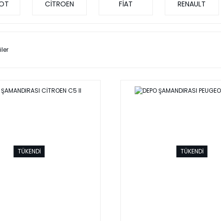
OT
CİTROEN
FİAT
RENAULT
iler
TÜKENDİ
TÜKENDİ