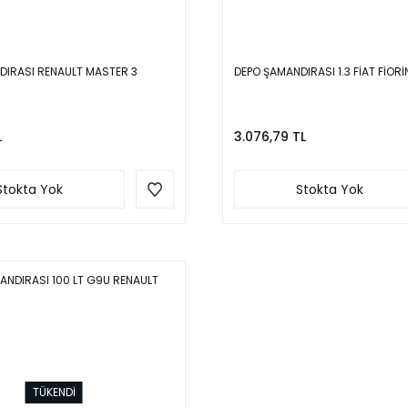
DIRASI RENAULT MASTER 3
DEPO ŞAMANDIRASI 1.3 FİAT FİOR
L
3.076,79 TL
Stokta Yok
Stokta Yok
AJLI R ...
6,61 TL
TÜKENDİ