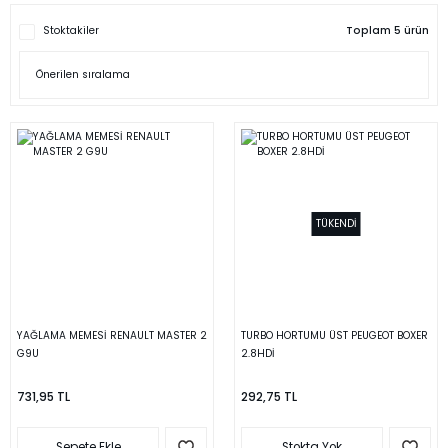
Stoktakiler
Toplam 5 ürün
TÜKENDİ
YAĞLAMA MEMESİ RENAULT MASTER 2
TURBO HORTUMU ÜST PEUGEOT BOXER
G9U
2.8HDİ
731,95 TL
292,75 TL
Sepete Ekle
Stokta Yok