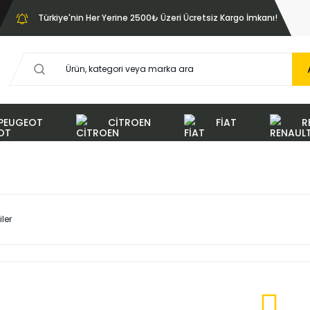
Türkiye'nin Her Yerine 2500₺ Üzeri Ücretsiz Kargo İmkanı!
PEUGEOT
CİTROEN
FİAT
R
iler