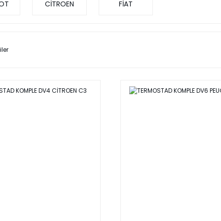
OT
CİTROEN
FİAT
iler