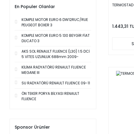
TERMOSTAD 
En Populer Olanlar
KOMPLE MOTOR EURO 6 DW12RUC/RUE
PEUGEOT BOXER 3
1.443,31 TL
KOMPLE MOTOR EURO 5 130 BEYGİR FİAT
DUCATO 3
S
AKS SOL RENAULT FLUENCE (L30) 1.5 DCİ
5 VİTES UZUNLUK 688mm 2009-
KİLİMA RADYATÖRÜ RENAULT FLUENCE
MEGANE III
SU RADYATÖRÜ RENAULT FLUENCE 09-11
ÖN TEKER PORYA BİLYASI RENAULT
FLUENCE
Sponsor Ürünler