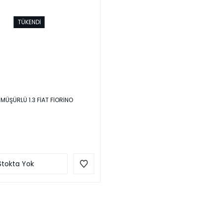
TÜKENDİ
ÜŞÜRLÜ 1.3 FİAT FİORİNO
Stokta Yok