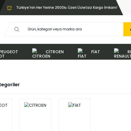
Türkiye'nin Her Yerine 2500₺ Üzeri Ücretsiz Kargo İmkanı!
PEUGEOT
CİTROEN
FİAT
R
ategoriler