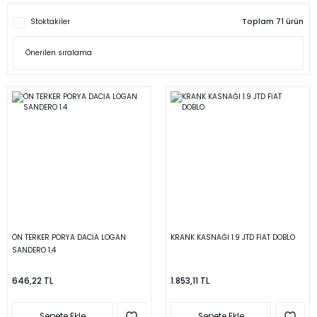
Stoktakiler
Toplam 71 ürün
ÖN TERKER PORYA DACİA LOGAN
KRANK KASNAĞI 1.9 JTD FİAT DOBLO
SANDERO 1.4
646,22 TL
1.853,11 TL
Sepete Ekle
Sepete Ekle