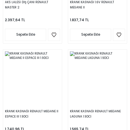
AKS LALESİ DIŞ ÇANI RENAULT
KRANK KASNAĞI 1.6V RENAULT
MASTER 2
MEGANE II
2.397,64 TL
1.837,74 TL
Sepete Ekle
Sepete Ekle
KRANK KASNAĞI RENAULT MEGANE II
KRANK KASNAĞI RENAULT MEGANE
ESPACE III 1.9DCİ
LAGUNA 1.9DCİ
1.740,96 TL
1.565,74 TL