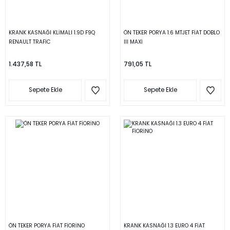
KRANK KASNAĞI KLİMALI 1.9D F9Q
ÖN TEKER PORYA 1.6 MTJET FİAT DOBLO
RENAULT TRAFİC
III MAXİ
1.437,58 TL
791,05 TL
Sepete Ekle
Sepete Ekle
ÖN TEKER PORYA FİAT FİORİNO
KRANK KASNAĞI 1.3 EURO 4 FİAT