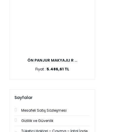
ÖN PANJUR MAKYAJLI R ...
Fiyat :
5.486,61 TL
Sayfalar
Mesafeli Satış Sözleşmesi
Gizlilik ve Güvenlik
Tüketici Haklari – Cayma – İptal İade