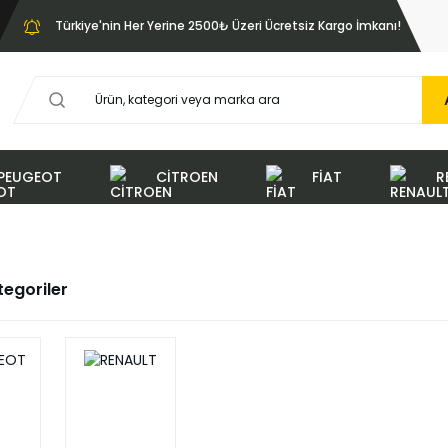
Türkiye'nin Her Yerine 2500₺ Üzeri Ücretsiz Kargo İmkanı!
PEUGEOT
CİTROEN
FİAT
R
ategoriler