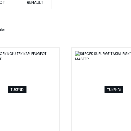
OT
RENAULT
iler
TÜKENDİ
TÜKENDİ