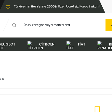
Türkiye'nin Her Yerine 2500₺ Üzeri Ücretsiz Kargo İmkanı!
PEUGEOT
CİTROEN
FİAT
R
iler