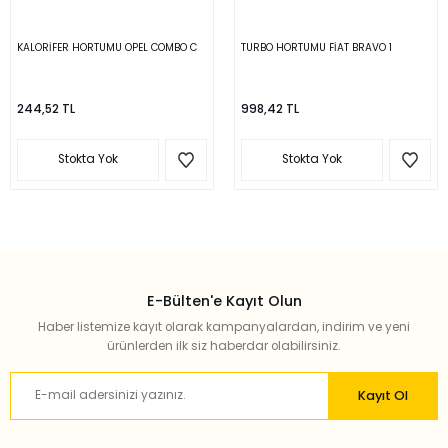
KALORİFER HORTUMU OPEL COMBO C
TURBO HORTUMU FİAT BRAVO 1
244,52 TL
998,42 TL
Stokta Yok
Stokta Yok
E-Bülten'e Kayıt Olun
Haber listemize kayıt olarak kampanyalardan, indirim ve yeni
ürünlerden ilk siz haberdar olabilirsiniz.
Kayıt Ol