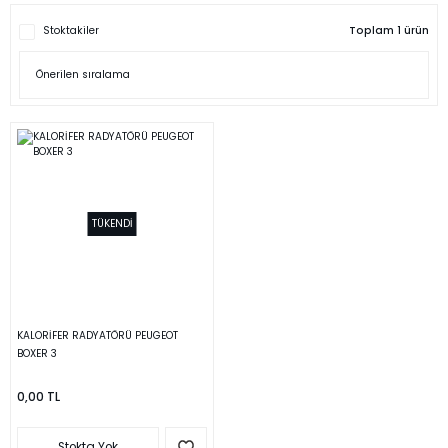
Stoktakiler
Toplam 1 ürün
TÜKENDİ
KALORİFER RADYATÖRÜ PEUGEOT
BOXER 3
0,00 TL
Stokta Yok