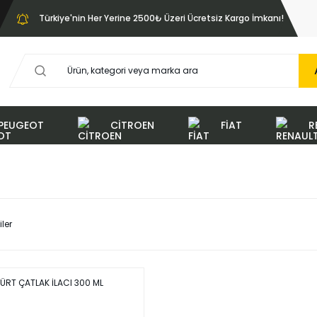
Türkiye'nin Her Yerine 2500₺ Üzeri Ücretsiz Kargo İmkanı!
PEUGEOT
CİTROEN
FİAT
R
iler