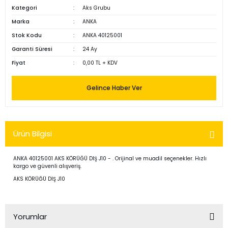
Kategori
Aks Grubu
Marka
ANKA
Stok Kodu
ANKA 40125001
Garanti Süresi
24 Ay
Fiyat
0,00 TL + KDV
Gelince Haber Ver
Ürün Bilgisi
ANKA 40125001 AKS KÖRÜĞÜ DIŞ J10 - . Orijinal ve muadil seçenekler. Hızlı
kargo ve güvenli alışveriş.
AKS KÖRÜĞÜ DIŞ J10
Yorumlar