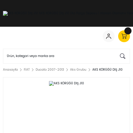
Anasayfa
FİAT
Ducato 2007-2013
Aks Grubu
AKS KÖRÜĞÜ DIŞ J10