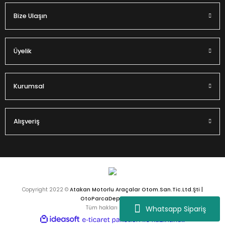
Bize Ulaşın
Gönder
Üyelik
Kurumsal
Alışveriş
Copyright 2022 ©
Atakan Motorlu Araçalar Otom.San.Tic.Ltd.Şti |
OtoParcaDeposu.com
Whatsapp Sipariş
Tüm hakları saklıdır.
ideasoft
ile
e-