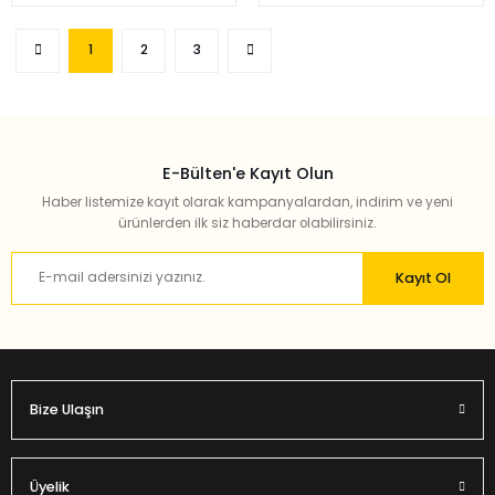
1
2
3
E-Bülten'e Kayıt Olun
Haber listemize kayıt olarak kampanyalardan, indirim ve yeni
ürünlerden ilk siz haberdar olabilirsiniz.
Kayıt Ol
Bize Ulaşın
Üyelik