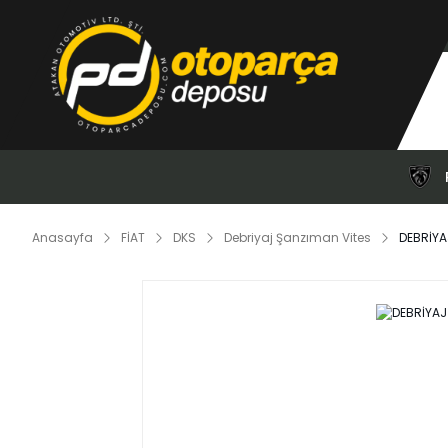
Anasayfa
FİAT
DKS
Debriyaj Şanzıman Vites
DEBRİYA