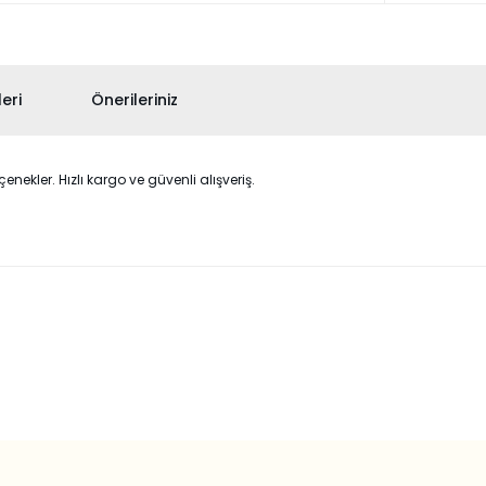
eri
Önerileriniz
nekler. Hızlı kargo ve güvenli alışveriş.
 konularda yetersiz gördüğünüz noktaları öneri formunu kullanarak taraf
Bu ürüne ilk yorumu siz yapın!
Yorum Yaz