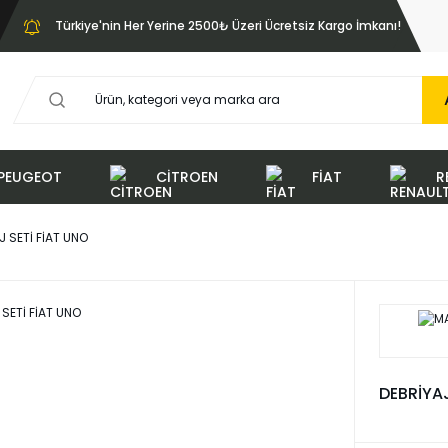
Türkiye'nin Her Yerine 2500₺ Üzeri Ücretsiz Kargo İmkanı!
PEUGEOT
CİTROEN
FİAT
R
J SETİ FİAT UNO
DEBRİYAJ