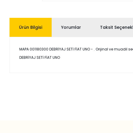
Ürün Bilgisi
Yorumlar
Taksit Seçenekl
MAPA 001180300 DEBRİYAJ SETİ FİAT UNO - . Orijinal ve muadil seçe
DEBRİYAJ SETİ FİAT UNO
Bu ürünün fiyat bilgisi, resim, ürün açıklamalarında ve diğer
Görüş ve önerileriniz için teşekkür ederiz.
Ürün resmi kalitesiz, bozuk veya görüntülenemiyor.
Ürün açıklamasında eksik bilgiler bulunuyor.
Ürün bilgilerinde hatalar bulunuyor.
Ürün fiyatı diğer sitelerden daha pahalı.