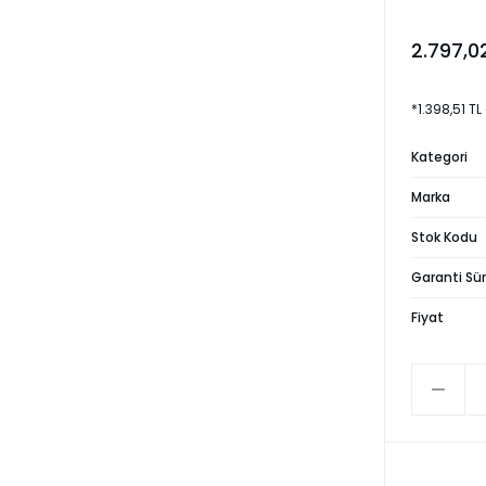
2.797,0
*1.398,51 TL
Kategori
Marka
Stok Kodu
Garanti Sür
Fiyat