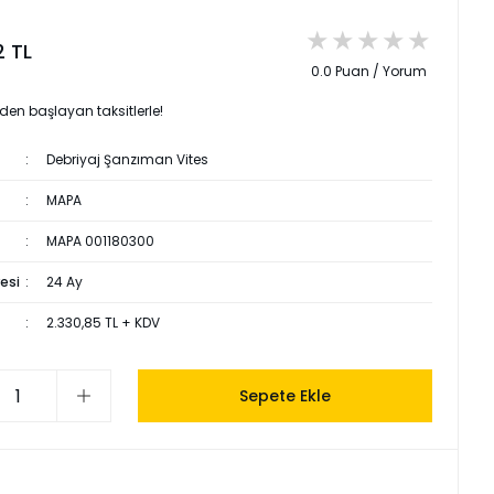
2 TL
0.0 Puan / Yorum
 den başlayan taksitlerle!
Debriyaj Şanzıman Vites
MAPA
MAPA 001180300
esi
24 Ay
2.330,85 TL + KDV
Sepete Ekle