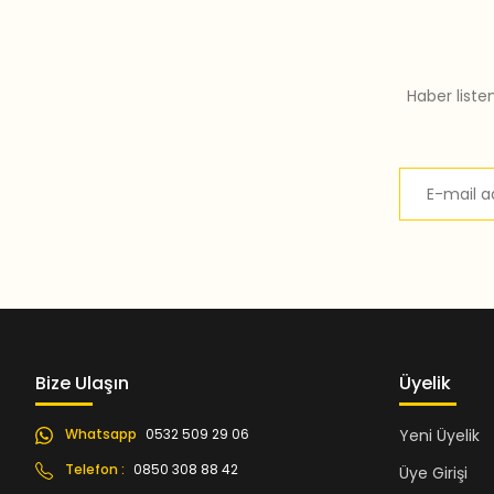
Bu ürüne benzer farklı alternatifler olmalı.
Haber liste
Bize Ulaşın
Üyelik
Whatsapp
0532 509 29 06
Yeni Üyelik
Telefon :
0850 308 88 42
Üye Girişi