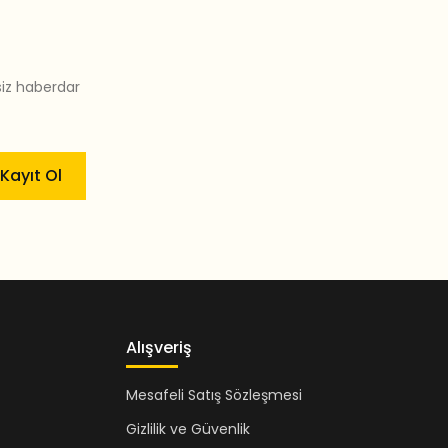
siz haberdar
Kayıt Ol
Alışveriş
Mesafeli Satış Sözleşmesi
Gizlilik ve Güvenlik