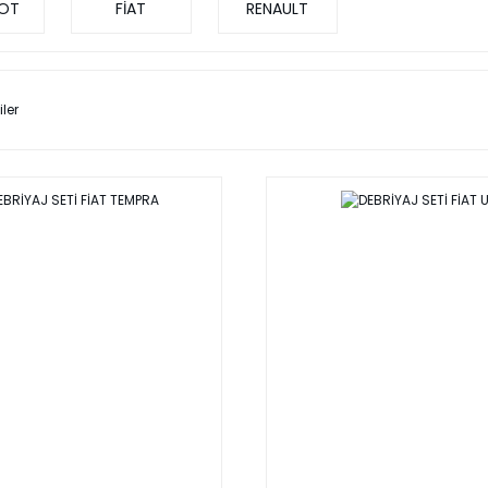
OT
FİAT
RENAULT
iler