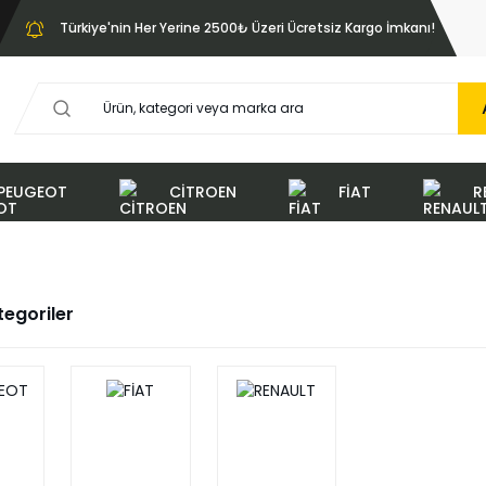
Türkiye'nin Her Yerine 2500₺ Üzeri Ücretsiz Kargo İmkanı!
PEUGEOT
CİTROEN
FİAT
R
ategoriler