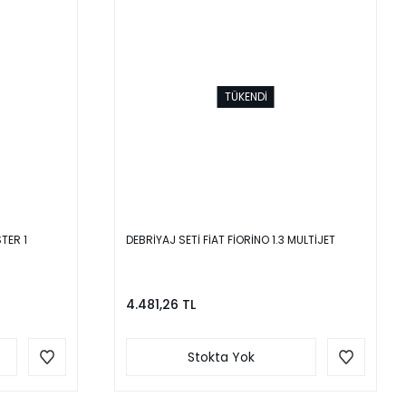
TÜKENDİ
TER 1
DEBRİYAJ SETİ FİAT FİORİNO 1.3 MULTİJET
4.481,26 TL
Stokta Yok