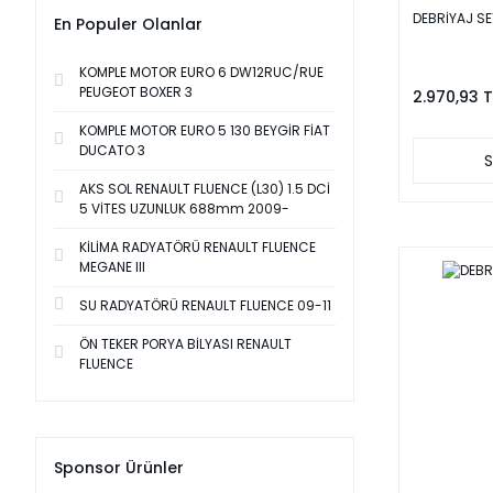
DEBRİYAJ SE
En Populer Olanlar
KOMPLE MOTOR EURO 6 DW12RUC/RUE
PEUGEOT BOXER 3
2.970,93 T
KOMPLE MOTOR EURO 5 130 BEYGİR FİAT
DUCATO 3
S
AKS SOL RENAULT FLUENCE (L30) 1.5 DCİ
5 VİTES UZUNLUK 688mm 2009-
KİLİMA RADYATÖRÜ RENAULT FLUENCE
MEGANE III
SU RADYATÖRÜ RENAULT FLUENCE 09-11
ÖN TEKER PORYA BİLYASI RENAULT
FLUENCE
Sponsor Ürünler