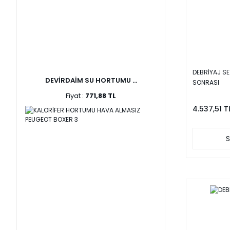
DEBRİYAJ SE
DEVİRDAİM SU HORTUMU ...
SONRASI
Fiyat :
771,88 TL
4.537,51 T
S